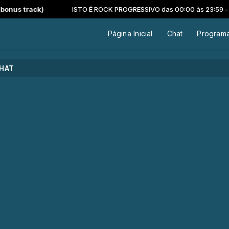
us track)
ISTO É ROCK PROGRESSIVO das 00:00 às 23:59 -
Toca
Página Inicial
Chat
Program
HAT