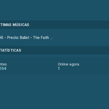
LTIMAS MÚSICAS
6 - Presto Ballet - The Faith Healer (bonus track)
TATÍSTICAS
antes
Online agora
054
1