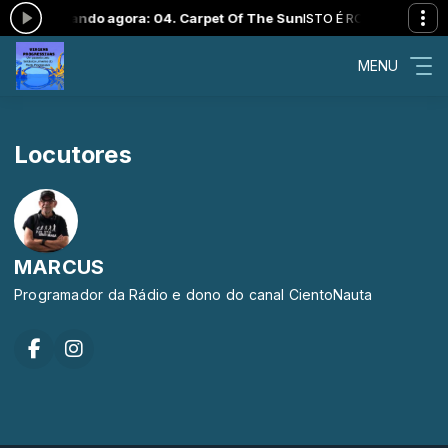
3:59 -
Tocando agora: 04. Carpet Of The Sun
ISTO É ROCK PROGRESSI
MENU
Locutores
MARCUS
Programador da Rádio e dono do canal CientoNauta