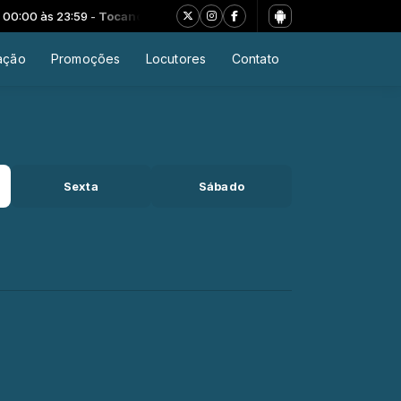
:00 às 23:59 -
Tocando agora: 07 - Egg - Wind Quartet 2
ação
Promoções
Locutores
Contato
Sexta
Sábado