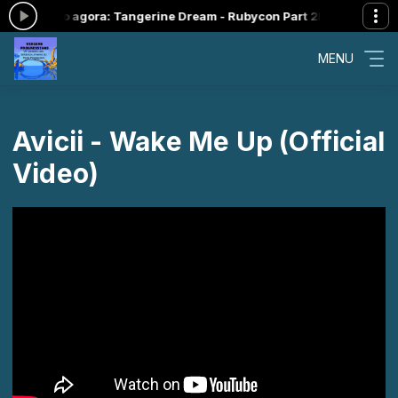
Tocando agora: Tangerine Dream - Rubycon Part 2
ISTO É ROCK PROG
MENU
Avicii - Wake Me Up (Official
Video)